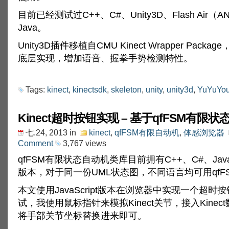
目前已经测试过C++、C#、Unity3D、Flash Air（
Java。
Unity3D插件移植自CMU Kinect Wrapper Pack
底层实现，增加语音、握拳手势检测特性。
Tags:
kinect
,
kinectsdk
,
skeleton
,
unity
,
unity3d
,
YuYuYo
Kinect超时按钮实现 – 基于qfFSM有限
七.24, 2013
in
kinect
,
qfFSM有限自动机
,
体感浏览器
Comment
3,767 views
qfFSM有限状态自动机类库目前拥有C++、C#、Java、J
版本，对于同一份UML状态图，不同语言均可用qfF
本文使用JavaScript版本在浏览器中实现一个超时
试，我使用鼠标指针来模拟Kinect关节，接入Kinec
将手部关节坐标替换进来即可。