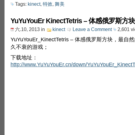
Tags:
kinect
,
特效
,
舞美
YuYuYouEr KinectTetris – 体感俄罗斯
六.10, 2013
in
kinect
Leave a Comment
2,601 v
YuYuYouEr_KinectTetris – 体感俄罗斯方块，
久不衰的游戏；
下载地址：
http://www.YuYuYouEr.cn/down/YuYuYouEr_KinectTe