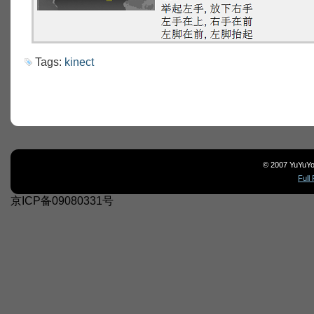
Tags:
kinect
© 2007 YuYu
Full
京ICP备09080331号