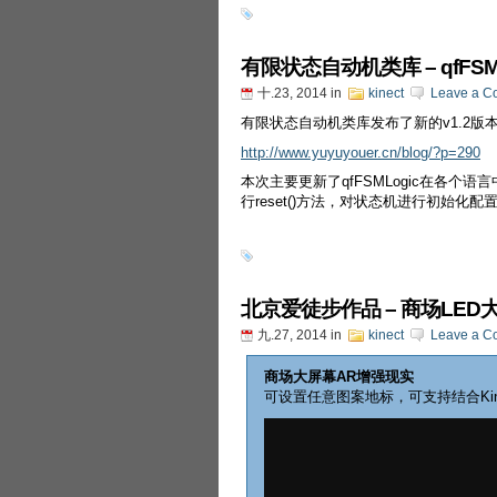
有限状态自动机类库 – qfFSM
十.23, 2014
in
kinect
Leave a C
有限状态自动机类库发布了新的v1.2版
http://www.yuyuyouer.cn/blog/?p=290
本次主要更新了qfFSMLogic在各
行reset()方法，对状态机进行初始化配
北京爱徒步作品 – 商场LED
九.27, 2014
in
kinect
Leave a C
商场大屏幕AR增强现实
可设置任意图案地标，可支持结合Kin