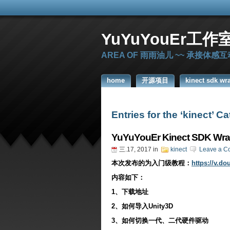
YuYuYouEr工作
AREA OF 雨雨油儿 ~~ 承接体
home
开源项目
kinect sdk wr
Entries for the ‘kinect’ C
YuYuYouEr Kinect SDK W
三.17, 2017
in
kinect
Leave a C
本次发布的为入门级教程
：
https://v.
内容如下：
1、下载地址
2、如何导入Unity3D
3、如何切换一代、二代硬件驱动