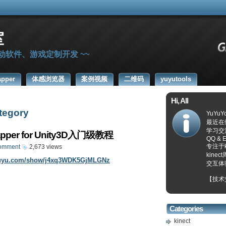
室
感互动软件、游戏定制开发 ~~
apper
体感浏览器
案例视频
二维码
yuyutools
Hi, All
ategory
YuYu
最近在
学习交流 .
rapper for Unity3D入门级教程
QQ & E
专注于
omment
2,673 views
kin
douyu.com/show/j4xq3WDK5GjMLGNz
交互体
【技术交
Categories
kinect