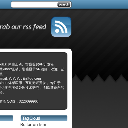
YouEr: 体感互动、增强现实AR开发者
做kinect互动、增强显示AR项目，欢迎一起
.....
mail: YuYuYouEr@qq.com
kinect体感应用、互动游戏开发， 专注于
ect周边图形图像处理技术研究， 创造新奇自然
验。
流 QQ群：322609996】
Tag Cloud
Button
fsm
c++