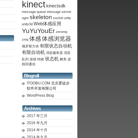
kinect
kinectsdk
message queue
message server
skeleton
ogre
socket
unity
Web体感应用
unity3d
YuYuYouEr
zeromq
体感
体感浏览器
zmq
有限状态自动机
俄罗斯方块
有限自动机
消息服务器
消息
状态机
队列
游戏
特效
舞美
进
程间通信
Blogroll
ITOOBU.COM
北京爱徒步
软件开发有限公司
WordPress Blog
Archives
2017 年三月
2016 年九月
2014 年十月
2014 年九月