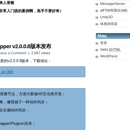
单人骨骼
MessageServer
qfFSM有限自动机
非常入门级的案例啊，高手不要好奇）
Unity3D
体感浏览器
Meta
登录
apper v2.0.0.8版本发布
Valid
XHTML
eave a Comment
2,697 views
WordPress
 发布了新的v2.0.0.8版本，下载地址：
e_id=369
面骨骼节点，方便大家做AR互动类开发；
角，像照镜子一样动作同步；
左右侧动作同步；
rapper\Plugins\目录；