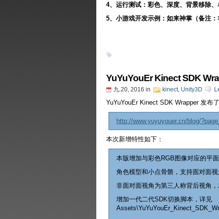
4、运行测试：彩色、深度、背景移除、
5、小游戏开发示例：如来神掌（备注：
YuYuYouEr Kinect SDK Wr
九.20, 2016
in
kinect
,
Unity3D
L
YuYuYouEr Kinect SDK Wrapper
http://www.yuyuyouer.cn/blog/?pag
本次新增特性如下：
本版增加与彩色RGB图像对应的平
角色模型和小点骨骼，支持面对面视
非面对面视角为第三人称背后视角，
增加一代二代SDK切换脚本，详见
Assets\YuYuYouEr_Kinect_SDK_W