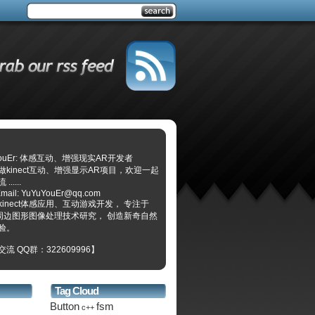
YouEr: 体感互动、增强现实AR开发者
做kinect互动、增强显示AR项目，欢迎一起
.....
mail: YuYuYouEr@qq.com
kinect体感应用、互动游戏开发， 专注于
ect周边图形图像处理技术研究， 创造新奇自然
验。
流 QQ群：322609996】
Tag Cloud
Button
fsm
c++