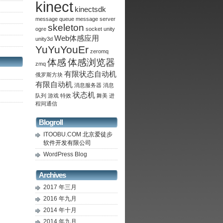
kinect
kinectsdk
message queue
message server
skeleton
ogre
socket
unity
Web体感应用
unity3d
YuYuYouEr
zeromq
体感
体感浏览器
zmq
有限状态自动机
俄罗斯方块
有限自动机
消息服务器
消息
状态机
队列
游戏
特效
舞美
进
程间通信
Blogroll
ITOOBU.COM
北京爱徒步
软件开发有限公司
WordPress Blog
Archives
2017 年三月
2016 年九月
2014 年十月
2014 年九月