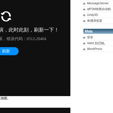
MessageServer
qfFSM有限自动机
Unity3D
体感浏览器
Meta
登录
Valid
XHTML
WordPress
页插图。