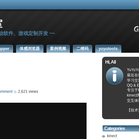
室
感互动软件、游戏定制开发 ~~
apper
体感浏览器
案例视频
二维码
yuyutools
Hi, All
YuYu
最近在
学习交流 .
QQ & E
专注于
omment
2,621 views
kin
交互体
【技术交
Categories
kinect