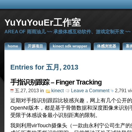
YuYuYouEr工作室
AREA OF 雨雨油儿 ~~ 承接体感互动软件、游戏定制开发 ~~
home
开源项目
kinect sdk wrapper
体感浏览器
案
Entries for 五月, 2013
手指识别跟踪 – Finger Tracking
五.27, 2013
in
kinect
Leave a Comment
2,791 v
近期对手指识别跟踪比较感兴趣，网上有几个公开的Ki
OpenNI版本，都是基于骨骼数据和深度图像来识
受限于体感设备最小识别距离的限制。
我则利用virTouch摄像头（一款由永利宁公司生产